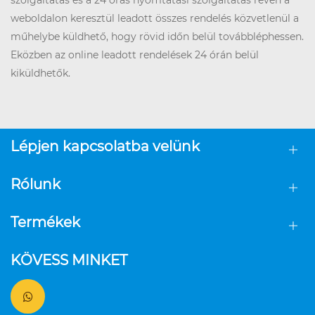
szolgáltatás és a 24 órás nyomtatási szolgáltatás révén a
weboldalon keresztül leadott összes rendelés közvetlenül a
műhelybe küldhető, hogy rövid időn belül továbbléphessen.
Eközben az online leadott rendelések 24 órán belül
kiküldhetők.
Lépjen kapcsolatba velünk
Rólunk
Termékek
KÖVESS MINKET