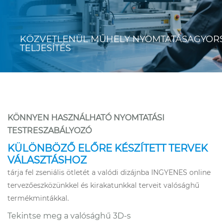
KÖZVETLENÜL MŰHELY NYOMTATÁSA
GYOR
TELJESÍTÉS
KÖNNYEN HASZNÁLHATÓ NYOMTATÁSI
TESTRESZABÁLYOZÓ
KÜLÖNBÖZŐ ELŐRE KÉSZÍTETT TERVEK
VÁLASZTÁSHOZ
tárja fel zseniális ötletét a valódi dizájnba INGYENES online
tervezőeszközünkkel és kirakatunkkal terveit valósághű
termékmintákkal.
Tekintse meg a valósághű 3D-s