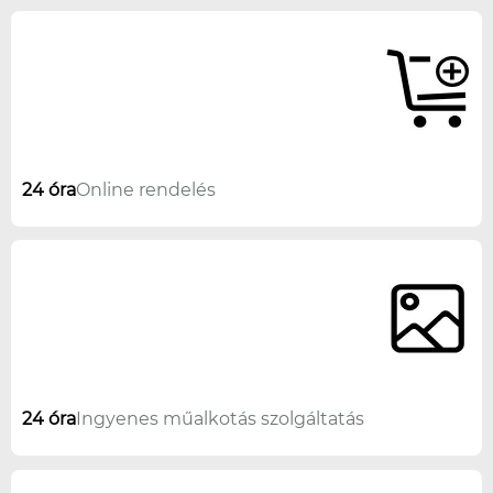
24 óra
Online rendelés
24 óra
Ingyenes műalkotás szolgáltatás