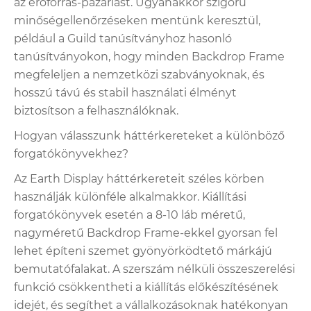
az erőforrás-pazarlást. Ugyanakkor szigorú
minőségellenőrzéseken mentünk keresztül,
például a Guild tanúsítványhoz hasonló
tanúsítványokon, hogy minden Backdrop Frame
megfeleljen a nemzetközi szabványoknak, és
hosszú távú és stabil használati élményt
biztosítson a felhasználóknak.
Hogyan válasszunk háttérkereteket a különböző
forgatókönyvekhez?
Az Earth Display háttérkereteit széles körben
használják különféle alkalmakkor. Kiállítási
forgatókönyvek esetén a 8-10 láb méretű,
nagyméretű Backdrop Frame-ekkel gyorsan fel
lehet építeni szemet gyönyörködtető márkájú
bemutatófalakat. A szerszám nélküli összeszerelési
funkció csökkentheti a kiállítás előkészítésének
idejét, és segíthet a vállalkozásoknak hatékonyan