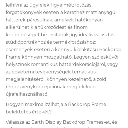
felhívni az ügyfelek figyelmét; fotózási
forgatókönyvek esetén a kerethez matt anyagú
hátterek párosulnak, amelyek hatékonyan
elkerülhetik a tükröződést és finom
képminőséget biztosítanak, így ideális választás
stúdióportrékhoz és termékfotózáshoz;
események esetén a könnyű kialakítású Backdrop
Frame könnyen mozgatható. Legyen szó esküvői
helyszínek romantikus háttérdekorációjáról, vagy
az egyetemi tevékenységek tematikus
megjelenítéséről, könnyen kezelhető, a zöld
rendezvénykoncepciónak megfelelően
újrafelhasználható.
Hogyan maximalizálhatja a Backdrop Frame
befektetés értékét?
Válassza az Earth Display Backdrop Frames-et, és