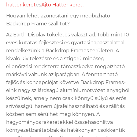
háttér keret
és
Ajtó Háttér keret
.
Hogyan lehet azonosítani egy megbízható
Backdrop Frame szállítót?
Az Earth Display tökéletes választ ad. Több mint 10
éves kutatás-fejlesztési és gyártási tapasztalattal
rendelkezünk a Backdrop Frames területén. A
kiváló kivitelezésre és a szigorú minőség-
ellenőrzési rendszerre támaszkodva megbízható
márkává váltunk az iparágban. A fenntartható
fejlődés koncepcióját követve Backdrop Frames-
eink nagy szilárdságú alumíniumötvözet anyagból
készülnek, amely nem csak könnyű súlyú és erős
szívósságú, hanem újrafelhasználható és szállítás
közben sem sérülhet meg könnyen. A
hagyományos fakeretekkel összehasonlítva
környezetbarátabbak és hatékonyan csökkentik