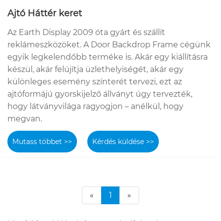
Ajtó Háttér keret
Az Earth Display 2009 óta gyárt és szállít
reklámeszközöket. A Door Backdrop Frame cégünk
egyik legkelendőbb terméke is. Akár egy kiállításra
készül, akár felújítja üzlethelyiségét, akár egy
különleges esemény színterét tervezi, ezt az
ajtóformájú gyorskijelző állványt úgy tervezték,
hogy látványvilága ragyogjon – anélkül, hogy
megvan.
Mutass többet >>
Kérdés küldése >>
«
1
»