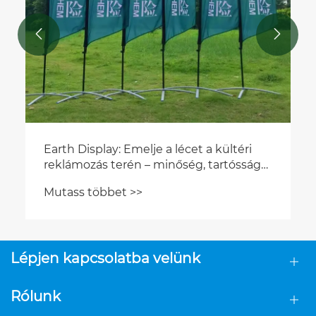


Earth Display: Emelje a lécet a kültéri
reklámozás terén – minőség, tartósság
és valódi odaadás
Mutass többet >>
Lépjen kapcsolatba velünk
Rólunk