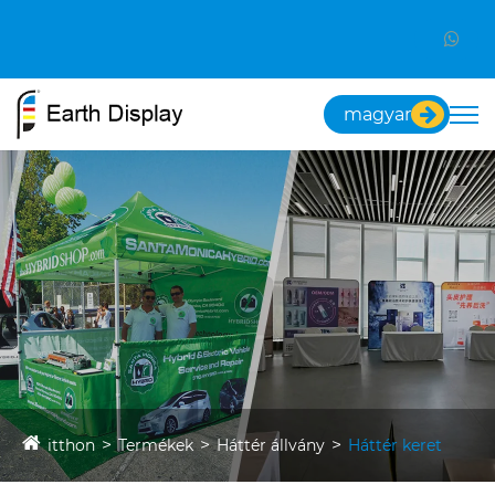
magyar
itthon
Termékek
Háttér állvány
Háttér keret