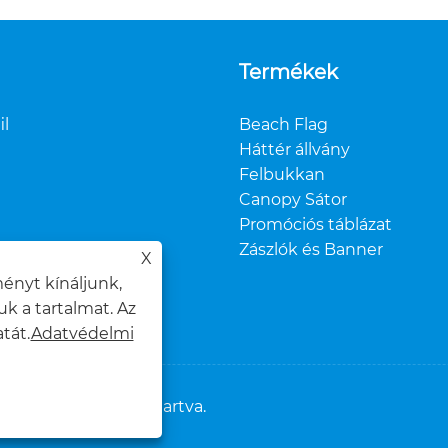
Termékek
il
Beach Flag
Háttér állvány
Felbukkan
Canopy Sátor
Promóciós táblázat
Zászlók és Banner
X
ényt kínáljunk,
k a tartalmat. Az
tát.
Adatvédelmi
td. Minden jog fenntartva.