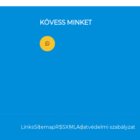
KÖVESS MINKET
Links
Sitemap
RSS
XML
Adatvédelmi szabályzat