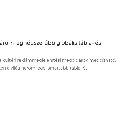
három legnépszerűbb globális tábla- és
y, a kültéri reklámmegjelenítési megoldások megbízható,
zon a világ három legelismertebb tábla- és