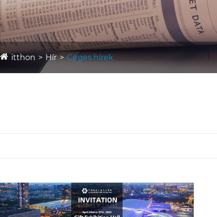
itthon
Hír
Céges hírek