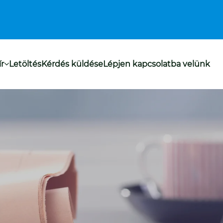
ír
Letöltés
Kérdés küldése
Lépjen kapcsolatba velünk