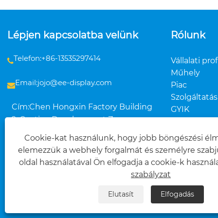
Lépjen kapcsolatba velünk
Rólunk
Telefon:+86-13535297414
Vállalati prof
Műhely
Email:jojo@ee-display.com
Piac
Szolgáltatás
Cím:Chen Hongxin Factory Building
GYIK
2, Gaotian Development Zone,
Liansha Shangliang Village, Danzao
Cookie-kat használunk, hogy jobb böngészési élm
Town, Foshan Guangdong Kína
elemezzük a webhely forgalmát és személyre szabju
oldal használatával Ön elfogadja a cookie-k használa
szabályzat
Elutasít
Elfogadás
Copyright © 2025 Foshan Dasi Metal Technology Co., L