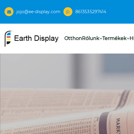
jojo@ee-display.com
8613535297414
Otthon
Rólunk
Termékek
H