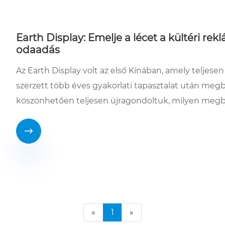
Earth Display: Emelje a lécet a kültéri re
odaadás
Az Earth Display volt az első Kínában, amely teljesen 
szerzett több éves gyakorlati tapasztalat után meg
köszönhetően teljesen újragondoltuk, milyen megbí

«
1
»