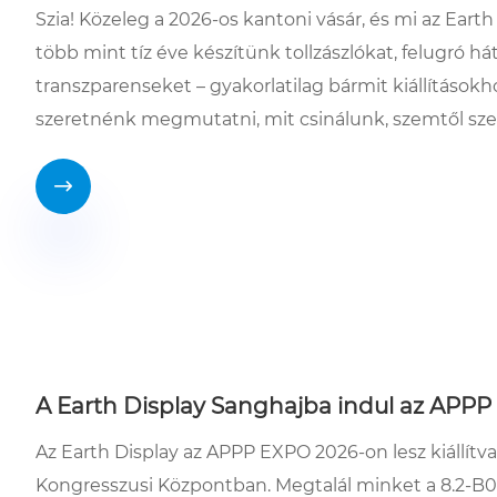
Szia! Közeleg a 2026-os kantoni vásár, és mi az Eart
több mint tíz éve készítünk tollzászlókat, felugró há
transzparenseket – gyakorlatilag bármit kiállításokh
szeretnénk megmutatni, mit csinálunk, szemtől sz

A Earth Display Sanghajba indul az APPP
Az Earth Display az APPP EXPO 2026-on lesz kiállítva, 
Kongresszusi Központban. Megtalál minket a 8.2-B0