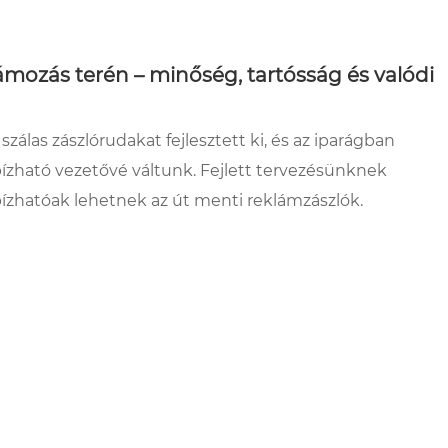
klámozás terén – minőség, tartósság és valódi
szálas zászlórudakat fejlesztett ki, és az iparágban
bízható vezetővé váltunk. Fejlett tervezésünknek
zhatóak lehetnek az út menti reklámzászlók.