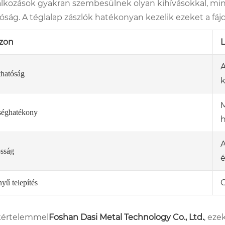
alkozások gyakran szembesülnek olyan kihívásokkal, mint 
tóság. A téglalap zászlók hatékonyan kezelik ezeket a fá
zon
L
A
thatóság
k
M
séghatékony
h
A
ósság
é
G
yű telepítés
kértelemmel
Foshan Dasi Metal Technology Co., Ltd.
, eze