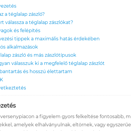
ezetés
az a téglalap zászló?
rt válassza a téglalap zászlókat?
agok és felépítés
vezési tippek a maximális hatás érdekében
ös alkalmazások
lalap zászló és más zászlótípusok
yan válasszuk ki a megfelelő téglalap zászlót
bantartás és hosszú élettartam
IK
etkeztetés
zetés
 versenypiacon a figyelem gyors felkeltése fontosabb, m
sekkel, amelyek elhalványulnak, eltörnek, vagy egyszerűe