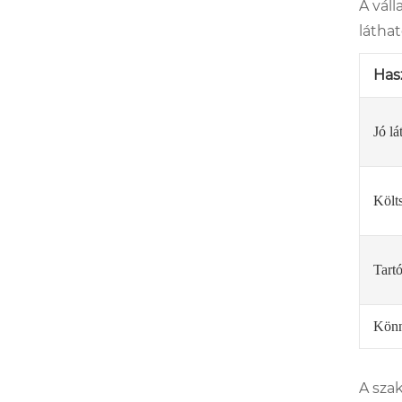
A váll
látha
Has
Jó lá
Költ
Tart
Könn
A sza