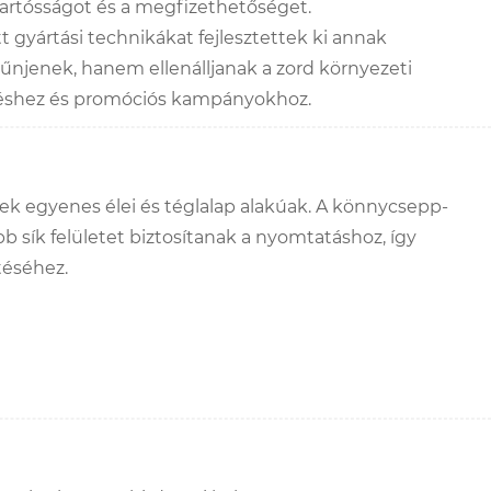
tartósságot és a megfizethetőséget.
ett gyártási technikákat fejlesztettek ki annak
tűnjenek, hanem ellenálljanak a zord környezeti
pítéshez és promóciós kampányokhoz.
ek egyenes élei és téglalap alakúak. A könnycsepp-
bb sík felületet biztosítanak a nyomtatáshoz, így
téséhez.