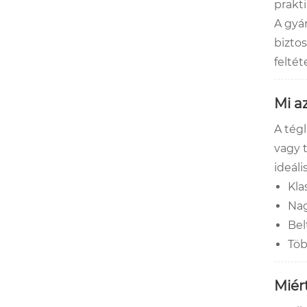
prakt
A gyá
biztos
felté
Mi az
A tég
vagy t
ideál
Kla
Nag
Bel
Töb
Miér