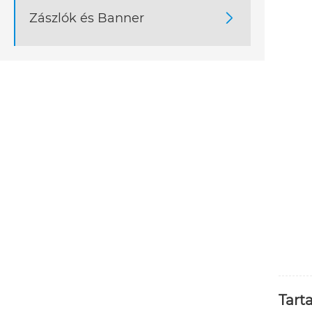
Zászlók és Banner

Tart