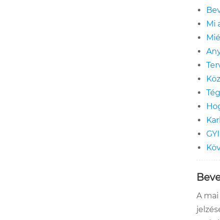
Bev
Mi 
Mié
Any
Ter
Köz
Tég
Hog
Kar
GY
Köv
Beve
A mai
jelzé