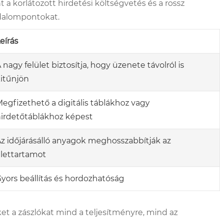
a korlátozott hirdetési költségvetés és a rossz
jdalompontokat.
eírás
 nagy felület biztosítja, hogy üzenete távolról is
itűnjön
egfizethető a digitális táblákhoz vagy
irdetőtáblákhoz képest
z időjárásálló anyagok meghosszabbítják az
lettartamot
yors beállítás és hordozhatóság
ket a zászlókat mind a teljesítményre, mind az