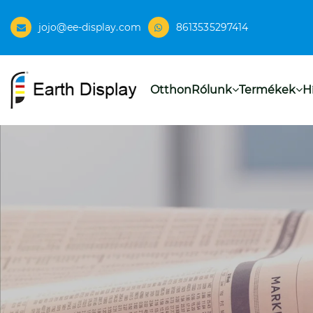
jojo@ee-display.com
8613535297414
Otthon
Rólunk
Termékek
H