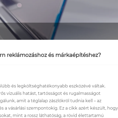
odern reklámozáshoz és márkaépítéshez?
dalúbb és legköltséghatékonyabb eszközévé váltak.
rős vizuális hatást, tartósságot és rugalmasságot
unk, amit a téglalap zászlókról tudnia kell – az
s a vásárlási szempontokig. Ez a cikk azért készült, hogy
okat, mint a rossz láthatóság, a rövid élettartamú