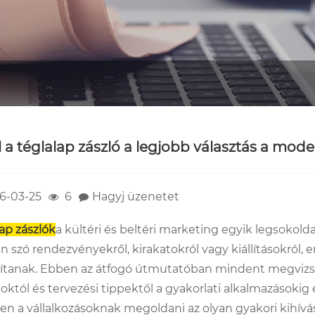
l a téglalap zászló a legjobb választás a m
6-03-25
6
Hagyj üzenetet
ap zászlók
a kültéri és beltéri marketing egyik legsokol
 szó rendezvényekről, kirakatokról vagy kiállításokról, e
sítanak. Ebben az átfogó útmutatóban mindent megvizsgál
któl és tervezési tippektől a gyakorlati alkalmazásokig é
en a vállalkozásoknak megoldani az olyan gyakori kihívás