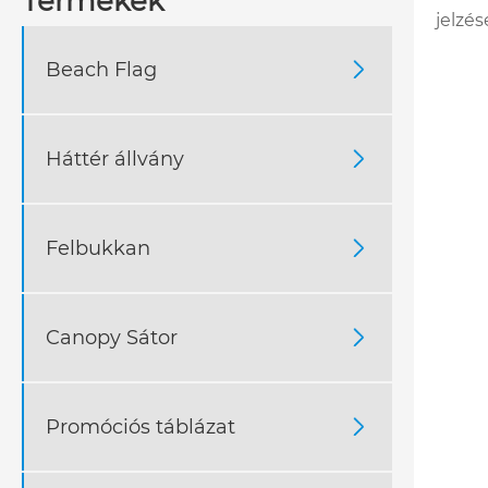
Termékek
jelzé
Beach Flag

Háttér állvány

Felbukkan

Canopy Sátor

Promóciós táblázat
