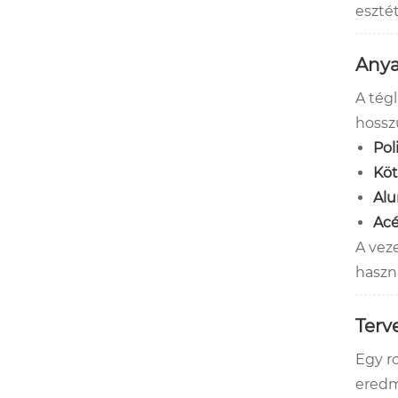
eszté
Anya
A tégl
hossz
Pol
Köt
Alu
Acé
A vez
haszná
Terv
Egy r
eredm