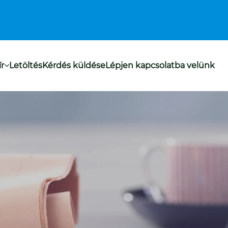
ír
Letöltés
Kérdés küldése
Lépjen kapcsolatba velünk