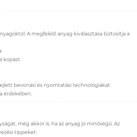
yagoktól. A megfelelő anyag kiválasztása biztosítja a
a
 a kopást
fejlett bevonási és nyomtatási technológiákat
ása érdekében.
ságát, még akkor is, ha az anyag jó minőségű. Az
ezési tippeket: