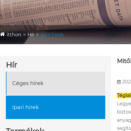
itthon
Hír
Ipari hírek
Mitő
Hír
202
Céges hírek
Téglal
Legyen
Ipari hírek
bizto
anyago
segíts