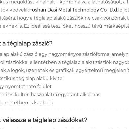
ikus megoldást kínálnak – kombinálva a láthatóságot, a 
rtók kedvelik
Foshan Dasi Metal Technology Co., Ltd.
fejl
ítására, hogy a téglalap alakú zászlók ne csak vonzónak 
teleknek is. Ez ideálissá teszi őket hosszú távú márkaé
 a téglalap zászló?
lalap alakú zászló egy hagyományos zászlóforma, amelyn
ollzászlókkal ellentétben a téglalap alakú zászlók nagyo
isak a logók, üzenetek és grafikák egyértelmű megjelení
sszikus téglalap alakú kivitel
y nyomtatható felület
téri és kültéri használatra egyaránt alkalmas
b méretben is kapható
t válassza a téglalap zászlókat?