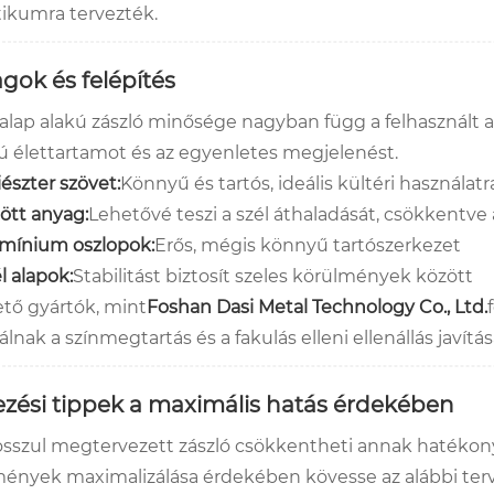
tikumra tervezték.
gok és felépítés
alap alakú zászló minősége nagyban függ a felhasznált an
ú élettartamot és az egyenletes megjelenést.
iészter szövet:
Könnyű és tartós, ideális kültéri használatr
ött anyag:
Lehetővé teszi a szél áthaladását, csökkentve
mínium oszlopok:
Erős, mégis könnyű tartószerkezet
l alapok:
Stabilitást biztosít szeles körülmények között
ető gyártók, mint
Foshan Dasi Metal Technology Co., Ltd.
lnak a színmegtartás és a fakulás elleni ellenállás javít
ezési tippek a maximális hatás érdekében
osszul megtervezett zászló csökkentheti annak hatékony
ények maximalizálása érdekében kövesse az alábbi terv