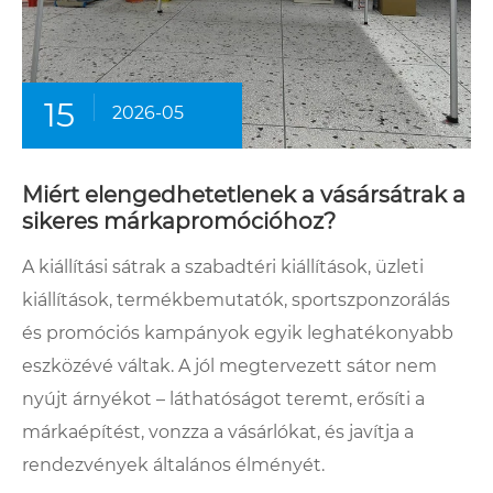
15
2026-05
Miért elengedhetetlenek a vásársátrak a
sikeres márkapromócióhoz?
A kiállítási sátrak a szabadtéri kiállítások, üzleti
kiállítások, termékbemutatók, sportszponzorálás
és promóciós kampányok egyik leghatékonyabb
eszközévé váltak. A jól megtervezett sátor nem
nyújt árnyékot – láthatóságot teremt, erősíti a
márkaépítést, vonzza a vásárlókat, és javítja a
rendezvények általános élményét.