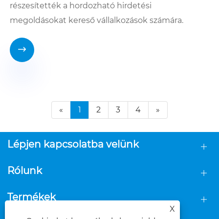
részesítették a hordozható hirdetési
megoldásokat kereső vállalkozások számára.

«
1
2
3
4
»
Lépjen kapcsolatba velünk
Rólunk
Termékek
X