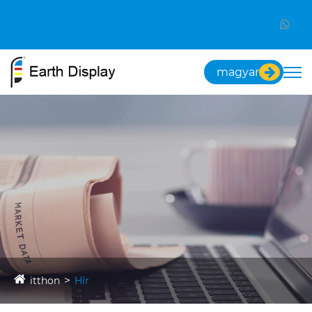
magyar
itthon
Hír