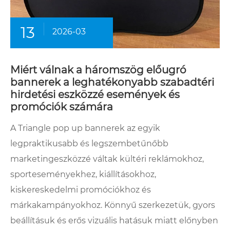
13
2026-03
Miért válnak a háromszög előugró
bannerek a leghatékonyabb szabadtéri
hirdetési eszközzé események és
promóciók számára
A Triangle pop up bannerek az egyik
legpraktikusabb és legszembetűnőbb
marketingeszközzé váltak kültéri reklámokhoz,
sporteseményekhez, kiállításokhoz,
kiskereskedelmi promóciókhoz és
márkakampányokhoz. Könnyű szerkezetük, gyors
beállításuk és erős vizuális hatásuk miatt előnyben