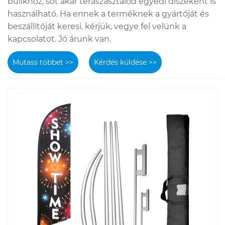
bulikhoz, sőt akár teraszasztalod egyedi díszeként is
használható. Ha ennek a terméknek a gyártóját és
beszállítóját keresi, kérjük, vegye fel velünk a
kapcsolatot. Jó árunk van.
Mutass többet >>
Kérdés küldése >>