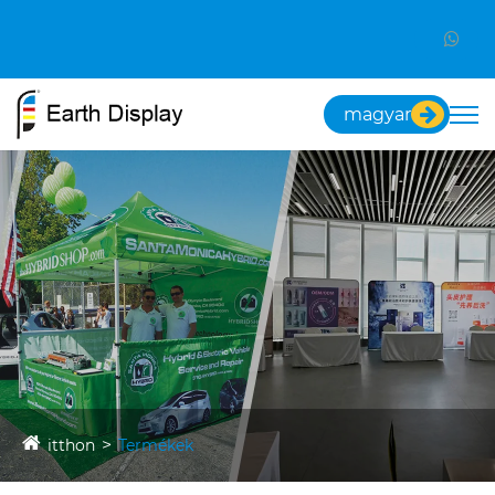
magyar
itthon
Termékek