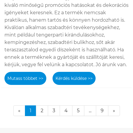
kiváló minőségű promóciós hatásokat és dekorációs
igényeket keresnek. Ez a termék nemcsak
praktikus, hanem tartós és könnyen hordozható is.
Kiválóan alkalmas szabadtéri tevékenységekhez,
mint például tengerparti kirándulásokhoz,
kempingezéshez, szabadtéri bulikhoz, sőt akár
teraszasztalod egyedi díszeként is használható. Ha
ennek a terméknek a gyártóját és szállítóját keresi,
kérjük, vegye fel velünk a kapcsolatot. Jó árunk van.
Mutass többet >>
Kérdés küldése >>
«
1
2
3
4
5
...
9
»