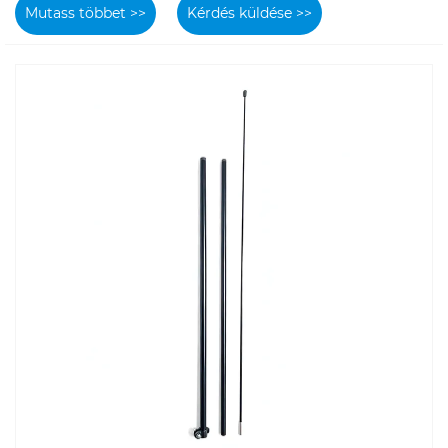
Mutass többet >>
Kérdés küldése >>