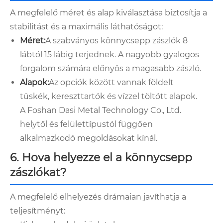
A megfelelő méret és alap kiválasztása biztosítja a
stabilitást és a maximális láthatóságot:
Méret:
A szabványos könnycsepp zászlók 8
lábtól 15 lábig terjednek. A nagyobb gyalogos
forgalom számára előnyös a magasabb zászló.
Alapok:
Az opciók között vannak földelt
tüskék, kereszttartók és vízzel töltött alapok.
A Foshan Dasi Metal Technology Co., Ltd.
helytől és felülettípustól függően
alkalmazkodó megoldásokat kínál.
6. Hova helyezze el a könnycsepp
zászlókat?
A megfelelő elhelyezés drámaian javíthatja a
teljesítményt: