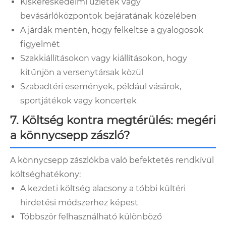
Kiskereskedelmi üzletek vagy
bevásárlóközpontok bejáratának közelében
A járdák mentén, hogy felkeltse a gyalogosok
figyelmét
Szakkiállításokon vagy kiállításokon, hogy
kitűnjön a versenytársak közül
Szabadtéri események, például vásárok,
sportjátékok vagy koncertek
7. Költség kontra megtérülés: megéri
a könnycsepp zászló?
A könnycsepp zászlókba való befektetés rendkívül
költséghatékony:
A kezdeti költség alacsony a többi kültéri
hirdetési módszerhez képest
Többször felhasználható különböző