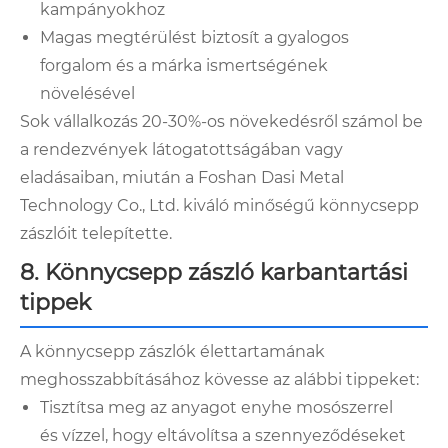
kampányokhoz
Magas megtérülést biztosít a gyalogos
forgalom és a márka ismertségének
növelésével
Sok vállalkozás 20-30%-os növekedésről számol be
a rendezvények látogatottságában vagy
eladásaiban, miután a Foshan Dasi Metal
Technology Co., Ltd. kiváló minőségű könnycsepp
zászlóit telepítette.
8. Könnycsepp zászló karbantartási
tippek
A könnycsepp zászlók élettartamának
meghosszabbításához kövesse az alábbi tippeket:
Tisztítsa meg az anyagot enyhe mosószerrel
és vízzel, hogy eltávolítsa a szennyeződéseket