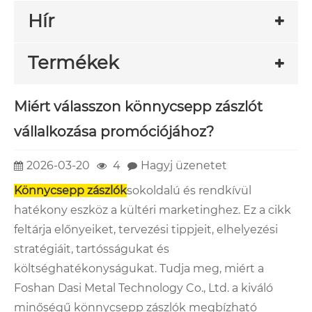
Hír
Termékek
Miért válasszon könnycsepp zászlót
vállalkozása promóciójához?
2026-03-20
4
Hagyj üzenetet
Könnycsepp zászlók
sokoldalú és rendkívül
hatékony eszköz a kültéri marketinghez. Ez a cikk
feltárja előnyeiket, tervezési tippjeit, elhelyezési
stratégiáit, tartósságukat és
költséghatékonyságukat. Tudja meg, miért a
Foshan Dasi Metal Technology Co., Ltd. a kiváló
minőségű könnycsepp zászlók megbízható