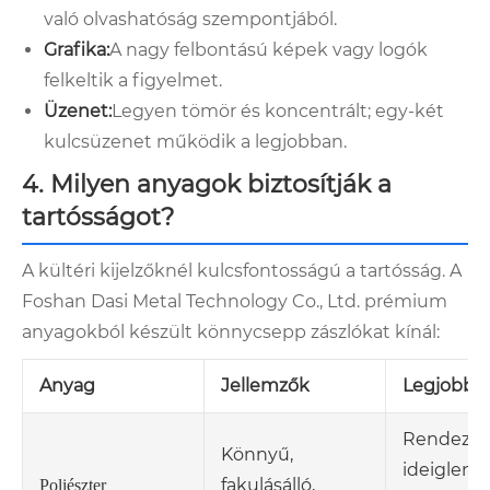
való olvashatóság szempontjából.
Grafika:
A nagy felbontású képek vagy logók
felkeltik a figyelmet.
Üzenet:
Legyen tömör és koncentrált; egy-két
kulcsüzenet működik a legjobban.
4. Milyen anyagok biztosítják a
tartósságot?
A kültéri kijelzőknél kulcsfontosságú a tartósság. A
Foshan Dasi Metal Technology Co., Ltd. prémium
anyagokból készült könnycsepp zászlókat kínál:
Anyag
Jellemzők
Legjobb F
Rendezvé
Könnyű,
ideiglene
fakulásálló,
Poliészter