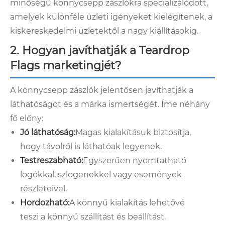
minőségű könnycsepp zászlókra specializálódott,
amelyek különféle üzleti igényeket kielégítenek, a
kiskereskedelmi üzletektől a nagy kiállításokig.
2. Hogyan javíthatják a Teardrop
Flags marketingjét?
A könnycsepp zászlók jelentősen javíthatják a
láthatóságot és a márka ismertségét. Íme néhány
fő előny:
Jó láthatóság:
Magas kialakításuk biztosítja,
hogy távolról is láthatóak legyenek.
Testreszabható:
Egyszerűen nyomtatható
logókkal, szlogenekkel vagy események
részleteivel.
Hordozható:
A könnyű kialakítás lehetővé
teszi a könnyű szállítást és beállítást.