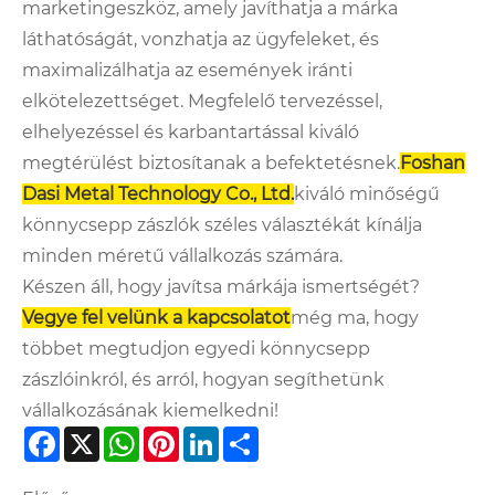
marketingeszköz, amely javíthatja a márka
láthatóságát, vonzhatja az ügyfeleket, és
maximalizálhatja az események iránti
elkötelezettséget. Megfelelő tervezéssel,
elhelyezéssel és karbantartással kiváló
megtérülést biztosítanak a befektetésnek.
Foshan
Dasi Metal Technology Co., Ltd.
kiváló minőségű
könnycsepp zászlók széles választékát kínálja
minden méretű vállalkozás számára.
Készen áll, hogy javítsa márkája ismertségét?
Vegye fel velünk a kapcsolatot
még ma, hogy
többet megtudjon egyedi könnycsepp
zászlóinkról, és arról, hogyan segíthetünk
vállalkozásának kiemelkedni!
Facebook
X
WhatsApp
Pinterest
LinkedIn
Share