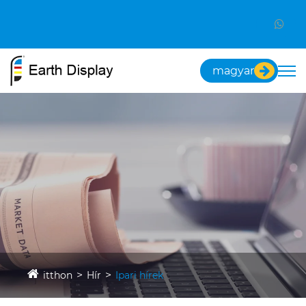
magyar
itthon
Hír
Ipari hírek