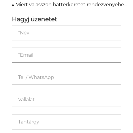
kisvállalkozások hirdetési hatékonyságát?
Miért válasszon háttérkeretet rendezvényéhez
vagy stúdiójához?
Hagyj üzenetet