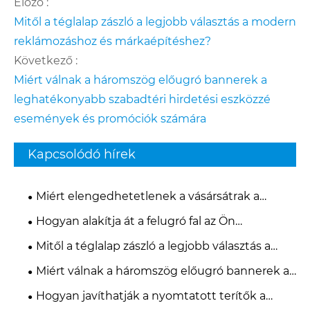
Előző :
Mitől a téglalap zászló a legjobb választás a modern
reklámozáshoz és márkaépítéshez?
Következő :
Miért válnak a háromszög előugró bannerek a
leghatékonyabb szabadtéri hirdetési eszközzé
események és promóciók számára
Kapcsolódó hírek
Miért elengedhetetlenek a vásársátrak a
sikeres márkapromócióhoz?
Hogyan alakítja át a felugró fal az Ön
rendezvény- és marketingélményét?
Mitől a téglalap zászló a legjobb választás a
modern reklámozáshoz és márkaépítéshez?
Miért válnak a háromszög előugró bannerek a
leghatékonyabb szabadtéri hirdetési eszközzé
Hogyan javíthatják a nyomtatott terítők a
események és promóciók számára