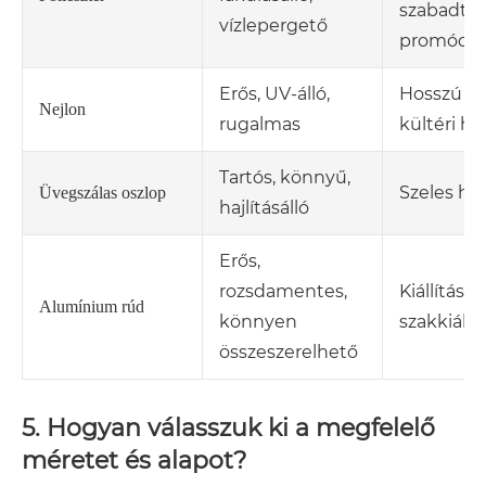
szabadtér
vízlepergető
promóció
Erős, UV-álló,
Hosszú t
Nejlon
rugalmas
kültéri ha
Tartós, könnyű,
Szeles he
Üvegszálas oszlop
hajlításálló
Erős,
rozsdamentes,
Kiállítások
Alumínium rúd
könnyen
szakkiállí
összeszerelhető
5. Hogyan válasszuk ki a megfelelő
méretet és alapot?