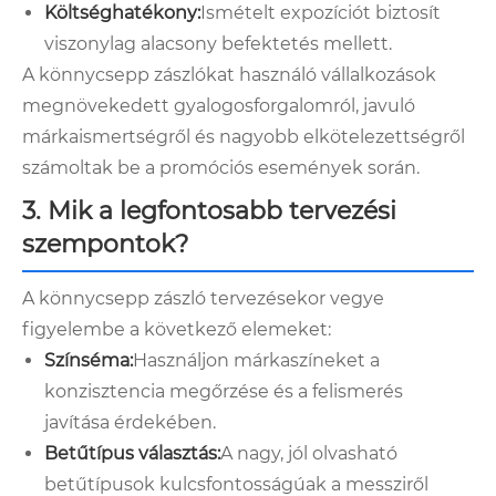
Költséghatékony:
Ismételt expozíciót biztosít
viszonylag alacsony befektetés mellett.
A könnycsepp zászlókat használó vállalkozások
megnövekedett gyalogosforgalomról, javuló
márkaismertségről és nagyobb elkötelezettségről
számoltak be a promóciós események során.
3. Mik a legfontosabb tervezési
szempontok?
A könnycsepp zászló tervezésekor vegye
figyelembe a következő elemeket:
Színséma:
Használjon márkaszíneket a
konzisztencia megőrzése és a felismerés
javítása érdekében.
Betűtípus választás:
A nagy, jól olvasható
betűtípusok kulcsfontosságúak a messziről