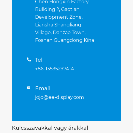
Chen Hongxin Factory
Building 2, Gaotian
Development Zone,
Liansha Shangliang
Village, Danzao Town,
Foshan Guangdong Kína
Tel

+86-13535297414
Email

jojo@ee-display.com
Kulcsszavakkal vagy árakkal