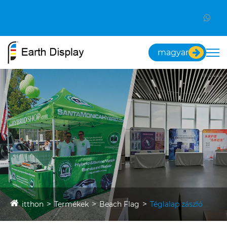
magyar
itthon
Termékek
Beach Flag
Téglalap zászló