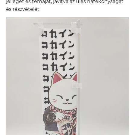
jellegét és témáját, javítva az ülés hatékonyságát
és részvételét.