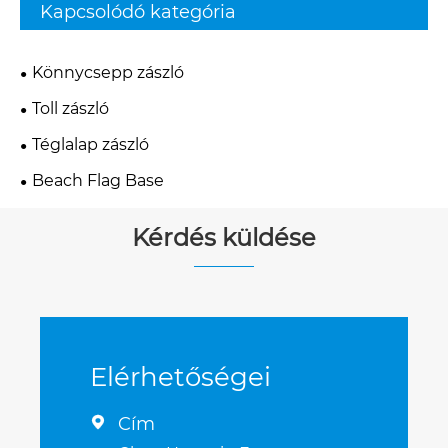
Kapcsolódó kategória
Könnycsepp zászló
Toll zászló
Téglalap zászló
Beach Flag Base
Kérdés küldése
Elérhetőségei
Cím
