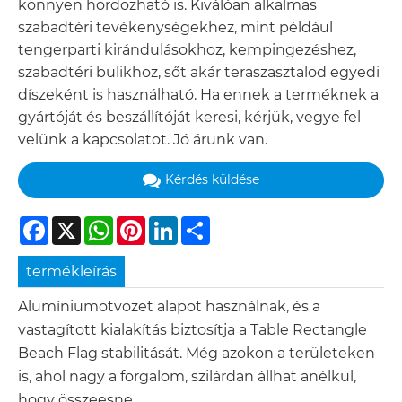
könnyen hordozható is. Kiválóan alkalmas
szabadtéri tevékenységekhez, mint például
tengerparti kirándulásokhoz, kempingezéshez,
szabadtéri bulikhoz, sőt akár teraszasztalod egyedi
díszeként is használható. Ha ennek a terméknek a
gyártóját és beszállítóját keresi, kérjük, vegye fel
velünk a kapcsolatot. Jó árunk van.
Kérdés küldése
Facebook
X
WhatsApp
Pinterest
LinkedIn
Share
termékleírás
Alumíniumötvözet alapot használnak, és a
vastagított kialakítás biztosítja a Table Rectangle
Beach Flag stabilitását. Még azokon a területeken
is, ahol nagy a forgalom, szilárdan állhat anélkül,
hogy összeesne.