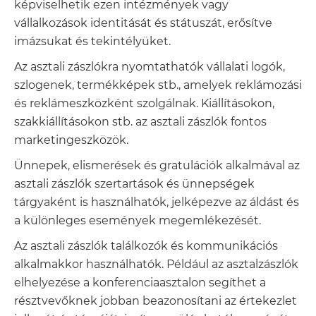
képviselhetik ezen intézmények vagy
vállalkozások identitását és státuszát, erősítve
imázsukat és tekintélyüket.
Az asztali zászlókra nyomtathatók vállalati logók,
szlogenek, termékképek stb., amelyek reklámozási
és reklámeszközként szolgálnak. Kiállításokon,
szakkiállításokon stb. az asztali zászlók fontos
marketingeszközök.
Ünnepek, elismerések és gratulációk alkalmával az
asztali zászlók szertartások és ünnepségek
tárgyaként is használhatók, jelképezve az áldást és
a különleges események megemlékezését.
Az asztali zászlók találkozók és kommunikációs
alkalmakkor használhatók. Például az asztalzászlók
elhelyezése a konferenciaasztalon segíthet a
résztvevőknek jobban beazonosítani az értekezlet