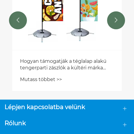


Hogyan támogatják a téglalap alakú
tengerparti zászlók a kültéri márka
láthatóságát a helyi piacokon?
Mutass többet >>
Lépjen kapcsolatba velünk
Rólunk