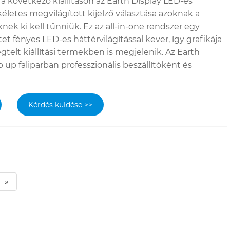
 a következő kiállításon az Earth Display LED-es
ökéletes megvilágított kijelző választása azoknak a
k ki kell tűnniük. Ez az all-in-one rendszer egy
t fényes LED-es háttérvilágítással kever, így grafikája
telt kiállítási termekben is megjelenik. Az Earth
 up faliparban professzionális beszállítóként és
Kérdés küldése >>
»