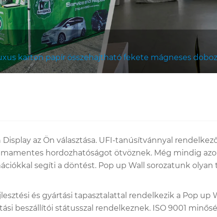
 luxus karton papír összehajtható fekete mágneses dob
h Display az Ön választása. UFI-tanúsítvánnyal rendelkező
lémamentes hordozhatóságot ötvöznek. Még mindig azon 
rmációkkal segíti a döntést. Pop up Wall sorozatunk olya
jlesztési és gyártási tapasztalattal rendelkezik a Pop u
ási beszállítói státusszal rendelkeznek. ISO 9001 minősé