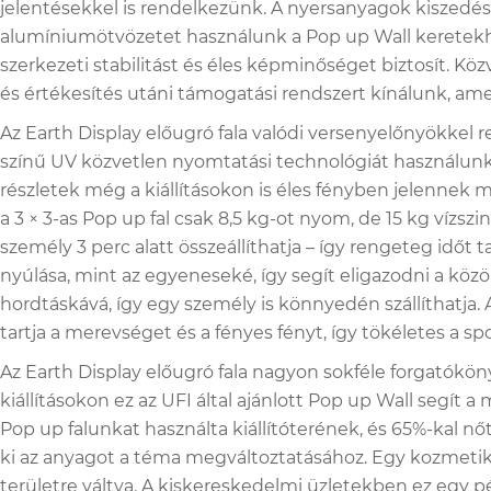
jelentésekkel is rendelkezünk. A nyersanyagok kiszedés
alumíniumötvözetet használunk a Pop up Wall keretekhez,
szerkezeti stabilitást és éles képminőséget biztosít. Kö
és értékesítés utáni támogatási rendszert kínálunk, ame
Az Earth Display előugró fala valódi versenyelőnyökkel re
színű UV közvetlen nyomtatási technológiát használunk, 
részletek még a kiállításokon is éles fényben jelennek 
a 3 × 3-as Pop up fal csak 8,5 kg-ot nyom, de 15 kg vízsz
személy 3 perc alatt összeállíthatja – így rengeteg időt ta
nyúlása, mint az egyeneseké, így segít eligazodni a köz
hordtáskává, így egy személy is könnyedén szállíthatja
tartja a merevséget és a fényes fényt, így tökéletes a s
Az Earth Display előugró fala nagyon sokféle forgatók
kiállításokon ez az UFI által ajánlott Pop up Wall segí
Pop up falunkat használta kiállítóterének, és 65%-kal 
ki az anyagot a téma megváltoztatásához. Egy kozmetik
területre váltva. A kiskereskedelmi üzletekben ez egy p