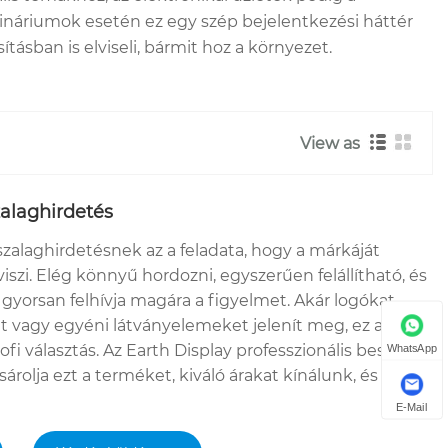
náriumok esetén ez egy szép bejelentkezési háttér
tásban is elviseli, bármit hoz a környezet.
View as
zalaghirdetés
 szalaghirdetésnek az a feladata, hogy a márkáját
viszi. Elég könnyű hordozni, egyszerűen felállítható, és
gyorsan felhívja magára a figyelmet. Akár logókat,
vagy egyéni látványelemeket jelenít meg, ez a
 választás. Az Earth Display professzionális beszállító
WhatsApp
árolja ezt a terméket, kiváló árakat kínálunk, és ez a
E-Mail