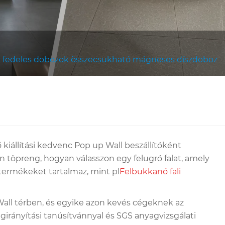
oz fedeles dobozok összecsukható mágneses díszdoboz
 kiállítási kedvenc Pop up Wall beszállítóként
töpreng, hogyan válasszon egy felugró falat, amely
n termékeket tartalmaz, mint pl
Felbukkanó fali
p Wall térben, és egyike azon kevés cégeknek az
girányítási tanúsítvánnyal és SGS anyagvizsgálati