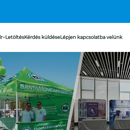
ír
Letöltés
Kérdés küldése
Lépjen kapcsolatba velünk