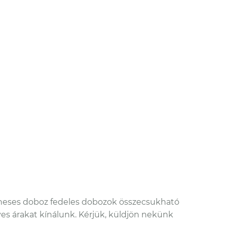
gneses doboz fedeles dobozok összecsukható
 árakat kínálunk. Kérjük, küldjön nekünk