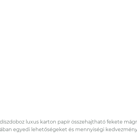
 díszdoboz luxus karton papír összehajtható fekete má
nában egyedi lehetőségeket és mennyiségi kedvezményes