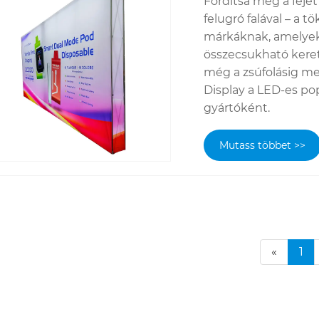
Fordítsa meg a fejét
felugró falával – a t
márkáknak, amelyekne
összecsukható kerete
még a zsúfolásig meg
Display a LED-es pop
gyártóként.
Mutass többet >>
«
1