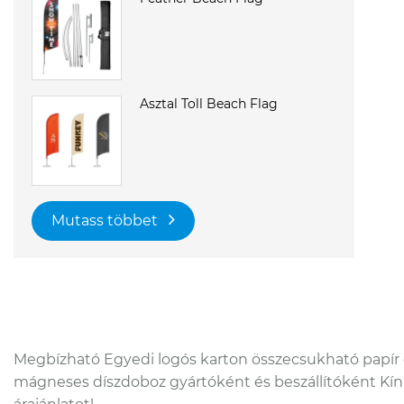
Asztal Toll Beach Flag
Mutass többet
Megbízható Egyedi logós karton összecsukható papír
mágneses díszdoboz gyártóként és beszállítóként Kí