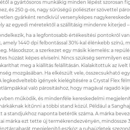
étől a gyártósoros munkákig minden lépést szorosan fig
 és 250 g-os, nagy sűrűségű poliészter szövettel párosít
zvetlen gyárként rendkívül versenyképes nagykereskedelmi
ly az egyedi méretektől a szállításig mindenre kiterjed 
ndelkezik, ha a legfontosabb értékesítési pontokról van sz
amely 1440 dpi felbontással 30%-kal élénkebb színű, min
meg. Másodszor, a szerkezet egy másik kiemelés: a repül
intes húzást képes elviselni. Nincs szükség semmilyen esz
karíthat meg a kiállítás felállításán. Kialakítottuk az íve
önség mozgásában. Ha elkészült vele, összecsukható egy 
. A legkedveltebb igények kielégítésére a Crystal Flex 
potlámpákkal való párosításhoz, hogy magával ragadó kije
önyvben működik, és mindenféle kereskedelmi megjelenít
t a márkáknak kitűnni a többi stand közül. Például a San
nőtt a standjukhoz naponta betérők száma. A márka beve
ai márka ezt tette új termékrendezvényén, mindössze 30
énztárcabarát megjelenítő eszköz: a ruhaüzletek szezoná