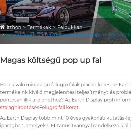
itthon
Termékek
Felbukkan
Egyedi logós karton összecsukható papír díszdoboz
Magas költségű pop up fal
Ha a kiváló minőségű felugró falak piacán keres, az Eart
termékeink kiváló megjelenítési teljesítményt és prob
pontosan illik a jelenethez? Az Earth Display profi info
szalaghirdetés
és
Felugró fali keret
.
Az Earth Display több mint 10 éves gyakorlati kutatás-fe
iparágban, amelyek UFI-tanúsítvánnyal rendelkező kiállít