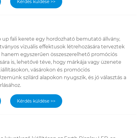
Kérdés küldése >>
p up fali kerete egy hordozható bemutató állvány,
ványos vizuális effektusok létrehozására terveztek
 hanem egyszerűen összeszerelhető promóciós
ra is, lehetővé téve, hogy márkája vagy üzenete
iállításokon, vásárokon és promóciós
emünk szilárd alapokon nyugszik, és jó választás a
rlásához.
Kérdés küldése >>