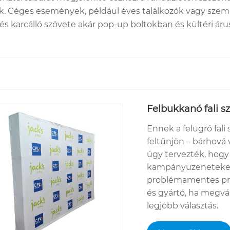
. Céges események, például éves találkozók vagy szemi
és karcálló szövete akár pop-up boltokban és kültéri árusí
Felbukkanó fali s
Ennek a felugró fali
feltűnjön – bárhová 
úgy tervezték, hogy 
kampányüzeneteket 
problémamentes profi
és gyártó, ha megvás
legjobb választás.