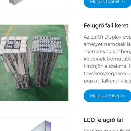
Mutass többet >>
Felugró fali keret
Az Earth Display po
amelyet nemcsak lát
események közben,
képeinek bemutatásá
kitűnjön a szakmai k
tevékenységeken. Üz
pop up falkeret vásá
Mutass többet >>
LED felugró fal