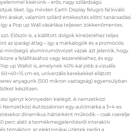
yelemmel kísérünk – erős, nagy szilárdságú
juk őket. Így minden Earth Display felugró fal kiváló
 árakat, valamint szilárd értékesítés előtti tanácsadási
– így a Pop up Wall vásárlása teljesen zökkenőmentes.
ó. Először is, a kiállított dolgok kinézetéhez teljes
t az iparági átlag – így a márkalogók és a promóciós
ési minőségű alumíniumötvözet vázak azt jelentik, hogy
közre a felállításához vagy leszereléséhez, és egy
lt Pop up Wallot is, amelynek 40%-kal jobb a vizuális
60×40×15 cm-es, univerzális kerekekkel ellátott
félmerev anyagunk (500 mikron vastagság) egyensúlyban
lzőket készítsen.
ési igényt könnyedén kielégít. A nemzetközi
ghaji Nemzetközi Autószalonon egy autómárka a 3×4-es
zetésekor dinamikus háttérként működik – csak cserélje
 perc alatt a termékmegjelenítésről interaktív
lis témákhoz, az elektronikai üzletek pedig a