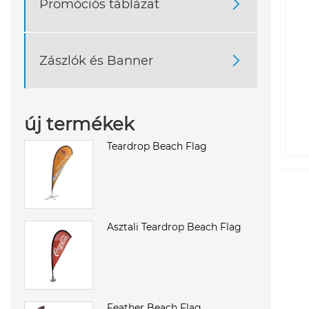
Promóciós táblázat

Zászlók és Banner

új termékek
Teardrop Beach Flag
Asztali Teardrop Beach Flag
Feather Beach Flag