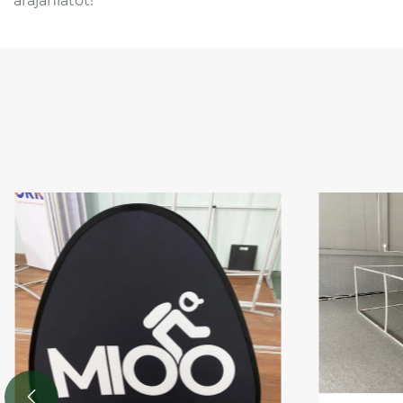
árajánlatot!
