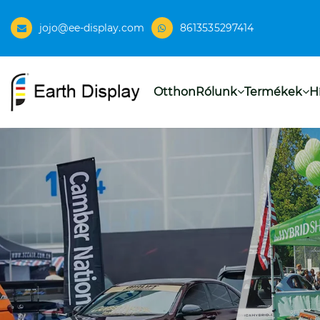
jojo@ee-display.com
8613535297414
Otthon
Rólunk
Termékek
H