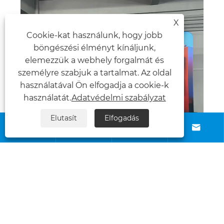
X
kraft-suklaalaatikot Pahvi
Cookie-kat használunk, hogy jobb
Mutass többet >>
böngészési élményt kínáljunk,
elemezzük a webhely forgalmát és
személyre szabjuk a tartalmat. Az oldal
használatával Ön elfogadja a cookie-k
használatát.
Adatvédelmi szabályzat
Elutasít
Elfogadás





