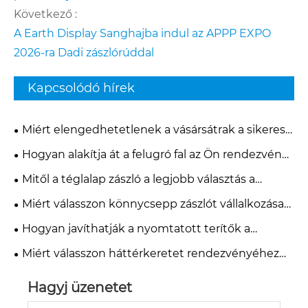
Következő :
A Earth Display Sanghajba indul az APPP EXPO
2026-ra Dadi zászlórúddal
Kapcsolódó hírek
Miért elengedhetetlenek a vásársátrak a sikeres
márkapromócióhoz?
Hogyan alakítja át a felugró fal az Ön rendezvény-
és marketingélményét?
Mitől a téglalap zászló a legjobb választás a
modern reklámozáshoz és márkaépítéshez?
Miért válasszon könnycsepp zászlót vállalkozása
promóciójához?
Hogyan javíthatják a nyomtatott terítők a
kisvállalkozások hirdetési hatékonyságát?
Miért válasszon háttérkeretet rendezvényéhez
vagy stúdiójához?
Hagyj üzenetet