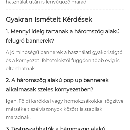
használat után is lenyűgöző marad.
Gyakran Ismételt Kérdések
1. Mennyi ideig tartanak a háromszög alakú
felugró bannerek?
A jó minőségű bannerek a használati gyakoriságtól
és a környezeti feltételektől függően több évig is
eltarthatnak.
2. A háromszög alakú pop up bannerek
alkalmasak szeles környezetben?
Igen. Földi karókkal vagy homokzsákokkal rögzítve
mérsékelt szélviszonyok között is stabilak
maradnak.
3. Testreszabhatók a háromszög alakú