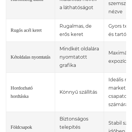
szemszög
a láthatóságot
nézve
Rugalmas, de
Gyors tele
Rugós acél keret
erős keret
és tartós
Mindkét oldalára
Maximális
nyomtatott
Kétoldalas nyomtatás
expozíció
grafika
Ideális mo
marketin
Hordozható
Könnyű szállítás
csapatok
hordtáska
számára
Biztonságos
Stabil sze
telepítés
Földcsapok
időben