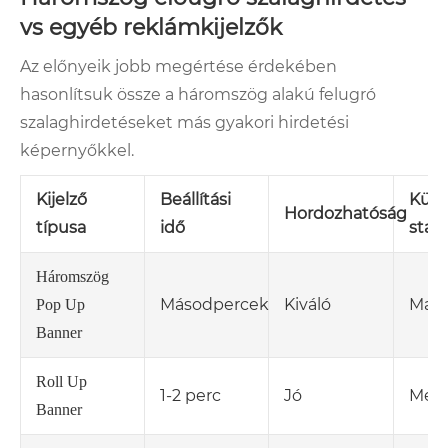
vs egyéb reklámkijelzők
Az előnyeik jobb megértése érdekében
hasonlítsuk össze a háromszög alakú felugró
szalaghirdetéseket más gyakori hirdetési
képernyőkkel.
Kijelző
Beállítási
Külté
Hordozhatóság
típusa
idő
stabi
Háromszög
Másodpercek
Kiváló
Mag
Pop Up
Banner
Roll Up
1-2 perc
Jó
Mérs
Banner