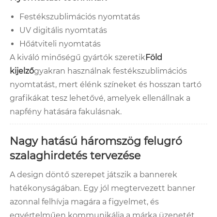
Festékszublimációs nyomtatás
UV digitális nyomtatás
Hőátviteli nyomtatás
A kiváló minőségű gyártók szeretik
Föld
kijelző
gyakran használnak festékszublimációs
nyomtatást, mert élénk színeket és hosszan tartó
grafikákat tesz lehetővé, amelyek ellenállnak a
napfény hatására fakulásnak.
Nagy hatású háromszög felugró
szalaghirdetés tervezése
A design döntő szerepet játszik a bannerek
hatékonyságában. Egy jól megtervezett banner
azonnal felhívja magára a figyelmet, és
egyértelműen kommunikálja a márka üzenetét.