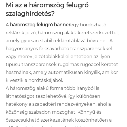
Mi az a háromszög felugró
szalaghirdetés?
A
háromszög felugró banner
egy hordozható
reklámkijelző, háromszög alakú keretszerkezettel,
amely gyorsan stabil reklámtáblává bővülhet. A
hagyományos felcsavarható transzparensekkel
vagy merev jelzőtáblákkal ellentétben az ilyen
típusú transzparensek rugalmas rugóacél keretet
használnak, amely automatikusan kinyílik, amikor
kiveszik a hordtáskájából.
A háromszög alakú forma több irányból is
láthatóságot tesz lehetővé, így különösen
hatékony a szabadtéri rendezvényeken, ahol a
közönség szabadon mozoghat. Könnyű és
összecsukható szerkezetének köszönhetően a