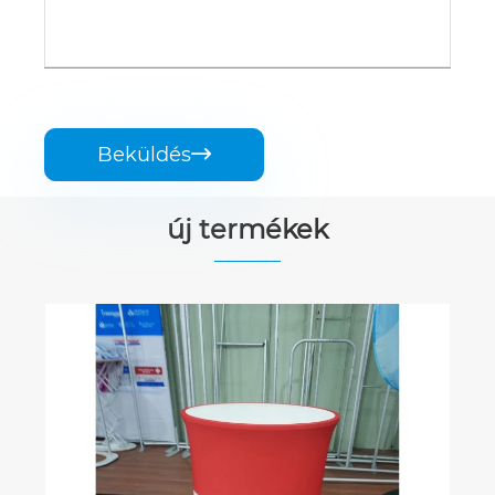
Beküldés

új termékek
Műanyag kerek emelhető pult
Mutass többet >>