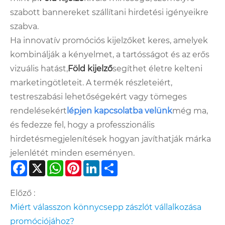
szabott bannereket szállítani hirdetési igényeikre
szabva.
Ha innovatív promóciós kijelzőket keres, amelyek
kombinálják a kényelmet, a tartósságot és az erős
vizuális hatást,
Föld kijelző
segíthet életre kelteni
marketingötleteit. A termék részleteiért,
testreszabási lehetőségekért vagy tömeges
rendelésekért
lépjen kapcsolatba velünk
még ma,
és fedezze fel, hogy a professzionális
hirdetésmegjelenítések hogyan javíthatják márka
jelenlétét minden eseményen.
Facebook
X
WhatsApp
Pinterest
LinkedIn
Share
Előző :
Miért válasszon könnycsepp zászlót vállalkozása
promóciójához?