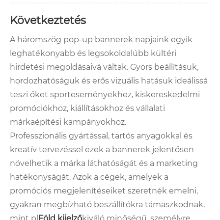
Következtetés
A háromszög pop-up bannerek napjaink egyik
leghatékonyabb és legsokoldalúbb kültéri
hirdetési megoldásaivá váltak. Gyors beállításuk,
hordozhatóságuk és erős vizuális hatásuk ideálissá
teszi őket sporteseményekhez, kiskereskedelmi
promóciókhoz, kiállításokhoz és vállalati
márkaépítési kampányokhoz.
Professzionális gyártással, tartós anyagokkal és
kreatív tervezéssel ezek a bannerek jelentősen
növelhetik a márka láthatóságát és a marketing
hatékonyságát. Azok a cégek, amelyek a
promóciós megjelenítéseiket szeretnék emelni,
gyakran megbízható beszállítókra támaszkodnak,
mint pl
Föld kijelző
kiváló minőségű, személyre