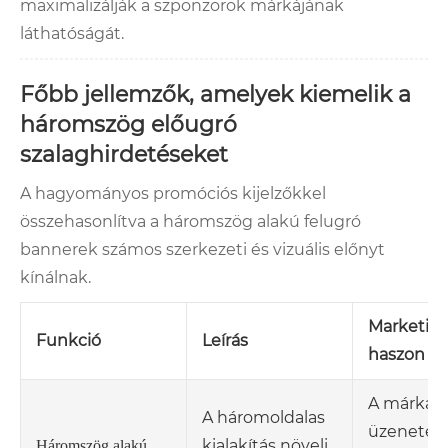
maximalizálják a szponzorok márkájának
láthatóságát.
Főbb jellemzők, amelyek kiemelik a
háromszög előugró
szalaghirdetéseket
A hagyományos promóciós kijelzőkkel
összehasonlítva a háromszög alakú felugró
bannerek számos szerkezeti és vizuális előnyt
kínálnak.
Marketin
Funkció
Leírás
haszon
A márka
A háromoldalas
üzenete 
kialakítás növeli
Háromszög alakú