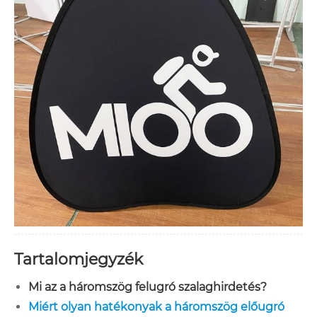
Tartalomjegyzék
Mi az a háromszög felugró szalaghirdetés?
Miért olyan hatékonyak a háromszög előugró