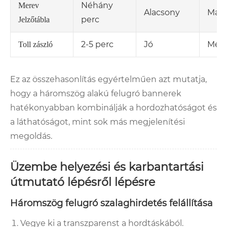
Néhány
Merev
Alacsony
Mag
perc
Jelzőtábla
2-5 perc
Jó
Mérs
Toll zászló
Ez az összehasonlítás egyértelműen azt mutatja,
hogy a háromszög alakú felugró bannerek
hatékonyabban kombinálják a hordozhatóságot és
a láthatóságot, mint sok más megjelenítési
megoldás.
Üzembe helyezési és karbantartási
útmutató lépésről lépésre
Háromszög felugró szalaghirdetés felállítása
Vegye ki a transzparenst a hordtáskából.