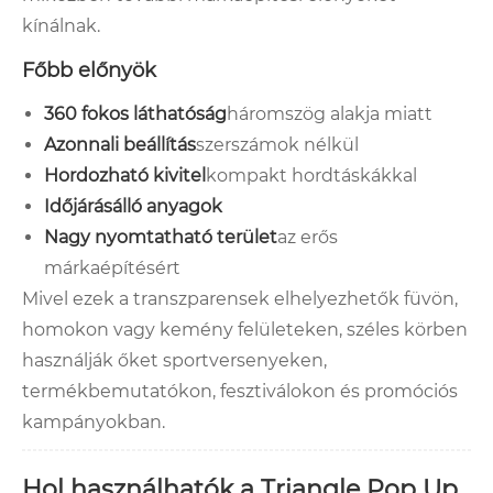
kínálnak.
Főbb előnyök
360 fokos láthatóság
háromszög alakja miatt
Azonnali beállítás
szerszámok nélkül
Hordozható kivitel
kompakt hordtáskákkal
Időjárásálló anyagok
Nagy nyomtatható terület
az erős
márkaépítésért
Mivel ezek a transzparensek elhelyezhetők füvön,
homokon vagy kemény felületeken, széles körben
használják őket sportversenyeken,
termékbemutatókon, fesztiválokon és promóciós
kampányokban.
Hol használhatók a Triangle Pop Up