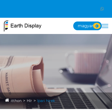
magyar
itthon
Hír
Ipari hírek