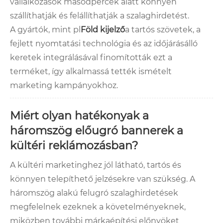
vállalkozások másodpercek alatt könnyen
szállíthatják és felállíthatják a szalaghirdetést.
A gyártók, mint pl
Föld kijelző
a tartós szövetek, a
fejlett nyomtatási technológia és az időjárásálló
keretek integrálásával finomították ezt a
terméket, így alkalmassá tették ismételt
marketing kampányokhoz.
Miért olyan hatékonyak a
háromszög előugró bannerek a
kültéri reklámozásban?
A kültéri marketinghez jól látható, tartós és
könnyen telepíthető jelzésekre van szükség. A
háromszög alakú felugró szalaghirdetések
megfelelnek ezeknek a követelményeknek,
miközben további márkaépítési előnyöket